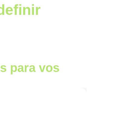
definir
s para vos