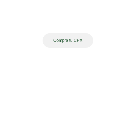
Un nuevo concepto de
movilidad eléctrica para deli
Uruguay
Compra tu CPX