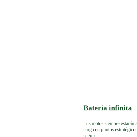
very llegó a 
Batería infinita
Tus motos siempre estarán a
carga en puntos estratégicos
seguir.