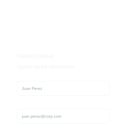
Contacto
hola@swapy.com.uy
Nuestras Políticas
Quiero recibir novedades
Tu nombre*
Tu dirección de email*