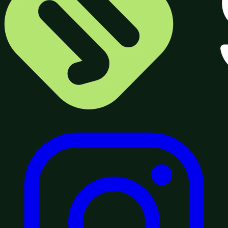
VS3
Hasta 70/140 km · 50 km/h · 5.4 kW
Conocé las motos