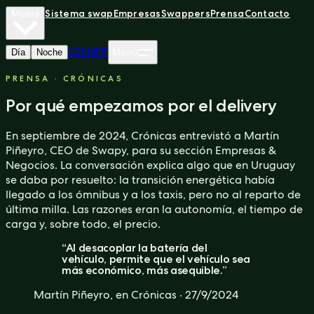
Sistema swap
Empresas
Swappers
Prensa
Contacto
Motos
ES
EN
PT
Día
Noche
Menú
Sistema swap
Empresas
Swappers
Prensa
Contacto
Motos
PRENSA · CRÓNICAS
Por qué empezamos por el delivery
ES
EN
PT
Día
Noche
Menú
En septiembre de 2024, Crónicas entrevistó a Martín
Piñeyro, CEO de Swapy, para su sección Empresas &
Negocios. La conversación explica algo que en Uruguay
se daba por resuelto: la transición energética había
llegado a los ómnibus y a los taxis, pero no al reparto de
última milla. Las razones eran la autonomía, el tiempo de
carga y, sobre todo, el precio.
“
Al desacoplar la batería del
vehículo, permite que el vehículo sea
más económico, más asequible.
”
Martín Piñeyro, en Crónicas
·
27/9/2024