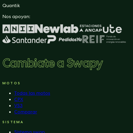
Quantik
Nos apoyan:
Cambiate a Swapy
CPX
Hasta 120/140 km · 90 km/h · 4 kW
MOTOS
Todas las motos
CPX
VS3
Comparar
SISTEMA
Sistema swap